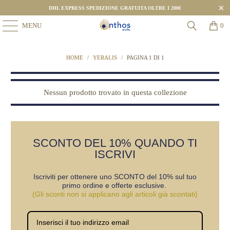
DHL EXPRESS SPEDIZIONE GRATUITA OLTRE I 200€
MENU
0
HOME
/
YERALIS
/
PAGINA 1 DI 1
Nessun prodotto trovato in questa collezione
SCONTO DEL 10% QUANDO TI
ISCRIVI
Iscriviti per ottenere uno SCONTO del 10% sul tuo
primo ordine e offerte esclusive.
(Gli sconti non si applicano agli articoli già scontati)