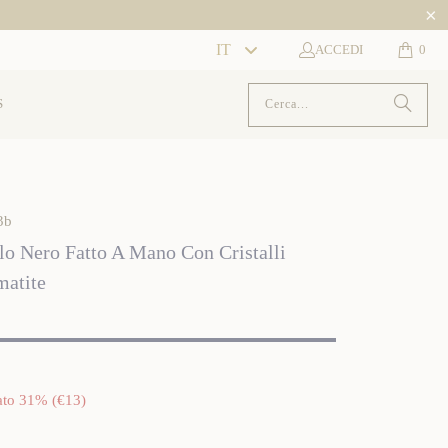
Language
IT
ACCEDI
0
S
3b
ilo Nero Fatto A Mano Con Cristalli
matite
ato 31% (
€13
)