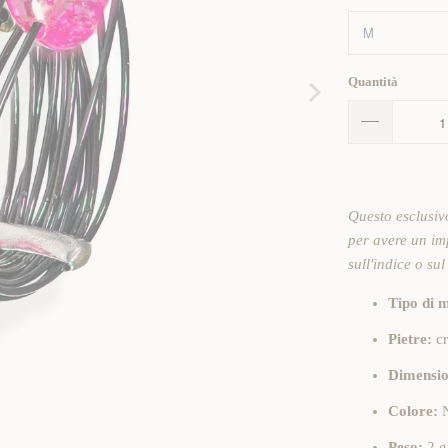
Quantità
Questo esclusivo
per avere un imp
sull'indice o su
Tipo di m
Pietre:
cr
Dimensio
Colore:
Peso:
2 g