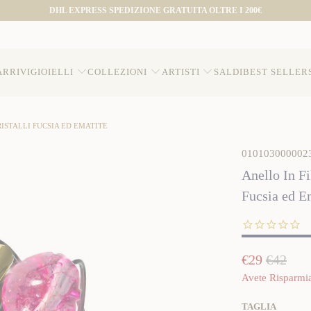
DHL EXPRESS SPEDIZIONE GRATUITA OLTRE I 200€
ARRIVI
GIOIELLI
COLLEZIONI
ARTISTI
SALDI
BEST SELLER
ISTALLI FUCSIA ED EMATITE
010103000002
Anello In F
Fucsia ed E
€29
€42
Avete Risparmi
TAGLIA