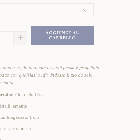
AGGIUNGI AL
CARRELLO
 anello in filo nero con cristalli fucsia è progettato
atto con qualsiasi outfit. Indossa il tuo da solo
l medio.
etallo:
filo, nickel free
istalli, ematite
ni:
lunghezza: 1 cm
Nero, oro, fucsia
r