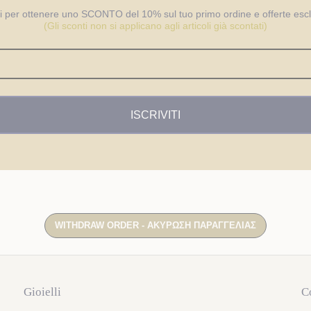
iti per ottenere uno SCONTO del 10% sul tuo primo ordine e offerte esc
(Gli sconti non si applicano agli articoli già scontati)
ISCRIVITI
Gioielli
C