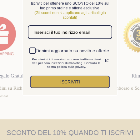
Iscriviti per ottenere uno SCONTO del 10% sul
tuo primo ordine e offerte esclusive.
(Gli sconti non si applicano agli articoli già
scontati)
Tienimi aggiornato su novità e offerte
Per ulteriori informazioni su come trattiamo i tuoi
dati per comunicazioni di marketing. Controlla la
nostra politica sulla privacy.
galo Gratuita
30 Giorni Resi
Rim
ISCRIVITI
rdini su Richiesta
Costo di Reso Gratuito in Grecia
Rimborso o Sca
Cassa
SCONTO DEL 10% QUANDO TI ISCRIVI