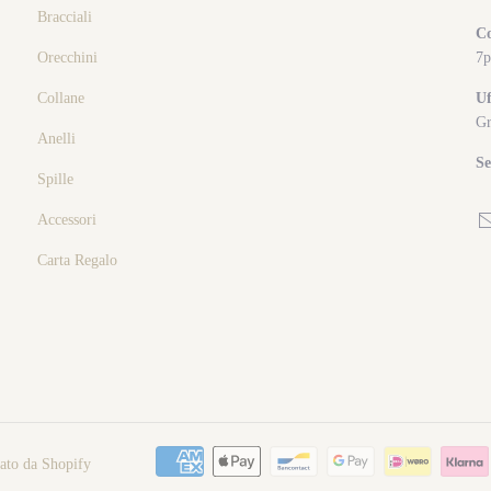
Bracciali
Co
Orecchini
7p
Collane
Uf
Gr
Anelli
Se
Spille
Accessori
Carta Regalo
zato da Shopify