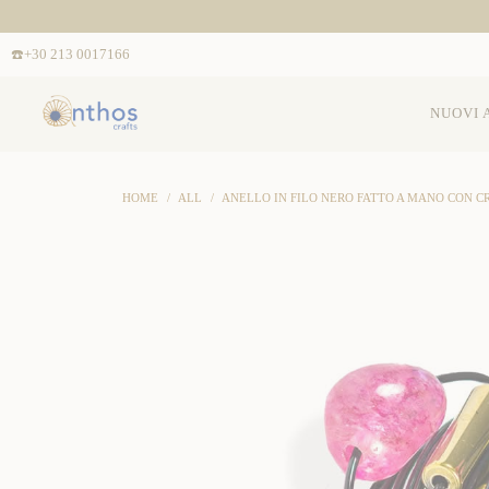
☎️+30 213 0017166
NUOVI 
HOME
/
ALL
/
ANELLO IN FILO NERO FATTO A MANO CON CR