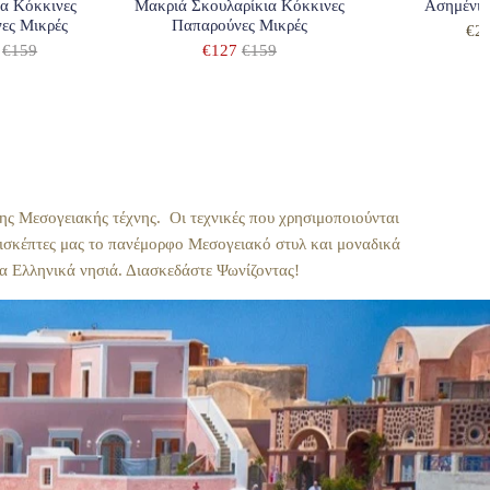
ια Κόκκινες
Μακριά Σκουλαρίκια Κόκκινες
Ασημένιο
ες Μικρές
Παπαρούνες Μικρές
€2
€159
€127
€159
ης Μεσογειακής τέχνης. Οι τεχνικές που χρησιμοποιούνται
πισκέπτες μας το πανέμορφο Μεσογειακό στυλ και μοναδικά
στα Ελληνικά νησιά. Διασκεδάστε Ψωνίζοντας!