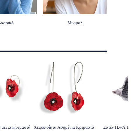
λασσικό
Μίνιμαλ
ημένια Κρεμαστά
Χειροποίητα Ασημένια Κρεμαστά
Σατέν Πλισέ Βρ