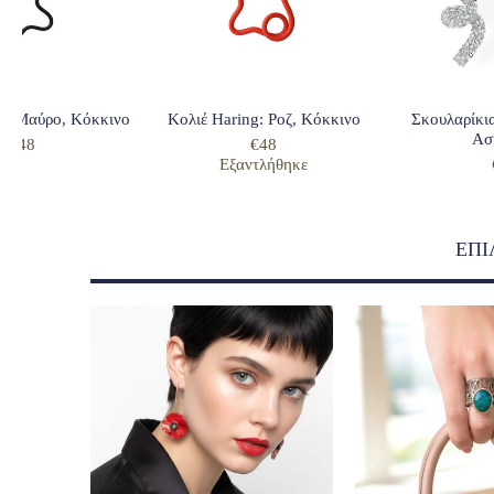
g: Μαύρο, Κόκκινο
Κολιέ Haring: Ροζ, Κόκκινο
Σκουλαρίκια
Ασ
€48
€48
Εξαντλήθηκε
ΕΠΙ