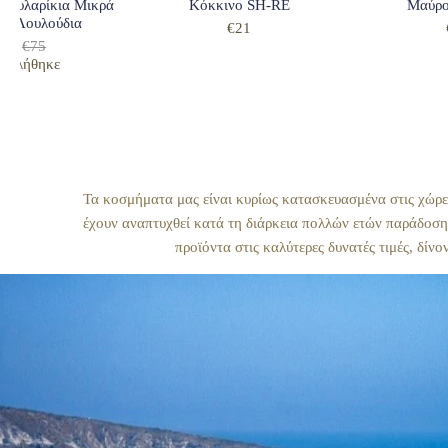
κουλαρίκια Μικρά
Κόκκινο SH-RE
Μαύρ
να Λουλούδια
€21
€60
€75
αντλήθηκε
Τα κοσμήματα μας είναι κυρίως κατασκευασμένα στις χώρε
έχουν αναπτυχθεί κατά τη διάρκεια πολλών ετών παράδοση
προϊόντα στις καλύτερες δυνατές τιμές, δίν