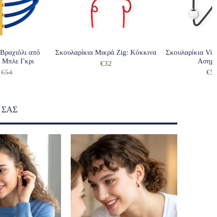
 Βραχιόλι από
Σκουλαρίκια Μικρά Zig: Κόκκινα
Σκουλαρίκια Vin
 Μπλε Γκρι
Ασημέ
€32
€54
€5
 ΣΑΣ